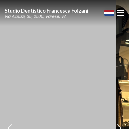
Studio Dentistico Francesca Folzani
Via Albuzzi, 35, 21100, Varese, VA
Precedente
Su