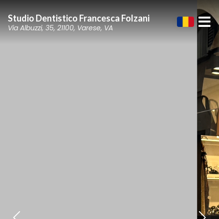
Studio Dentistico Francesca Folzani
Via Albuzzi, 35, 21100, Varese, VA
Precedente
Su